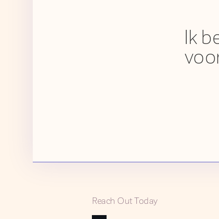
Ik b
voo
Reach Out Today