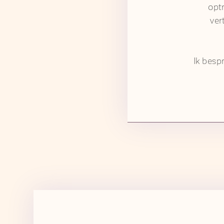
optr
ver
Ik besp