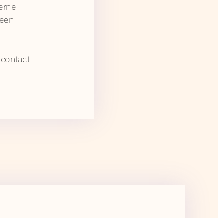
erne
 een
 contact