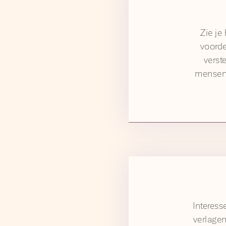
Zie je
voorde
verst
mensen h
Interess
verlage