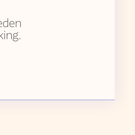
heden
ing.