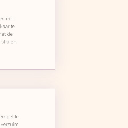
 en een
kaar te
met de
 stralen.
rempel te
 verzuim