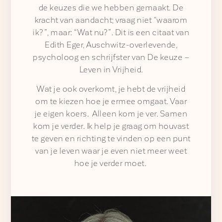
de keuzes die we hebben gemaakt. De
kracht van aandacht; vraag niet “waarom
ik?”, maar: “Wat nu?”. Dit is een citaat van
Edith Eger, Auschwitz-overlevende,
psycholoog en schrijfster van De keuze –
Leven in Vrijheid.
Wat je ook overkomt, je hebt de vrijheid
om te kiezen hoe je ermee omgaat. Vaar
je eigen koers. Alleen kom je ver. Samen
kom je verder. Ik help je graag om houvast
te geven en richting te vinden op een punt
van je leven waar je even niet meer weet
hoe je verder moet.